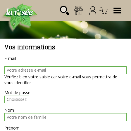
Découvrez la ici
Tog
Vos informations
Désignation
Référence
Quantité
Prix
Login:
E-mail
Total CHF
0.00
Mot de passe:
Vérifiez bien votre saisie car votre e-mail vous permettra de
vous identifier
Mot de passe
Nom
Prénom