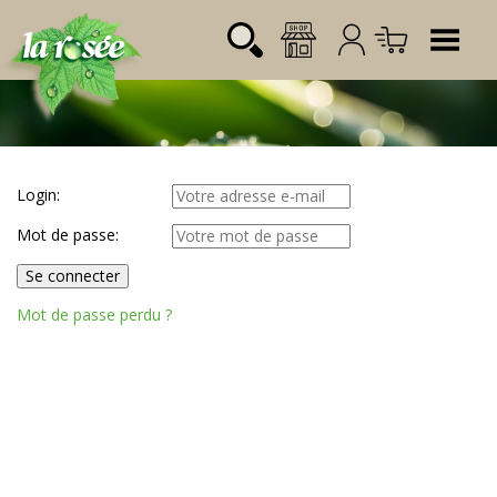
Découvrez la ici
Tog
Désignation
Référence
Quantité
Prix
Login:
Login:
Total CHF
0.00
Mot de passe:
Mot de passe:
Mot de passe perdu ?